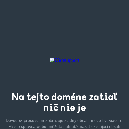
Na tejto
doméne zatiaľ
nič nie je
Dôvodov, prečo sa nezobrazuje žiadny obsah, môže byť
viacero.
Ak ste správca webu, môžete nahrať/zmazať
existujúci obsah